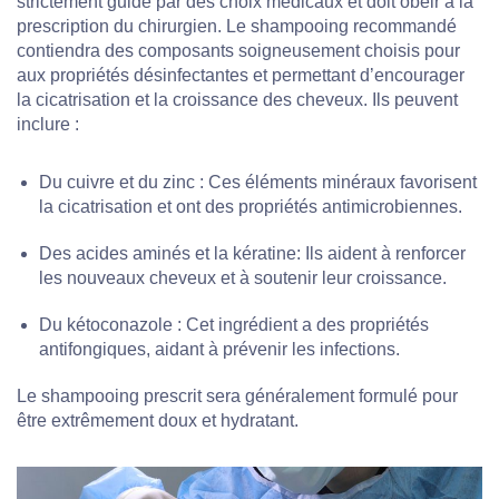
strictement guidé par des choix médicaux et doit obéir à la
prescription du chirurgien. Le shampooing recommandé
contiendra des composants soigneusement choisis pour
aux propriétés désinfectantes et permettant d’encourager
la cicatrisation et la croissance des cheveux. Ils peuvent
inclure :
Du
cuivre
et du
zinc
: Ces éléments minéraux favorisent
la cicatrisation et ont des propriétés antimicrobiennes.
Des
acides aminés
et la
kératine
: Ils aident à renforcer
les nouveaux cheveux et à soutenir leur croissance.
Du
kétoconazole
: Cet ingrédient a des propriétés
antifongiques, aidant à prévenir les infections.
Le shampooing prescrit sera généralement formulé pour
être extrêmement doux et hydratant.