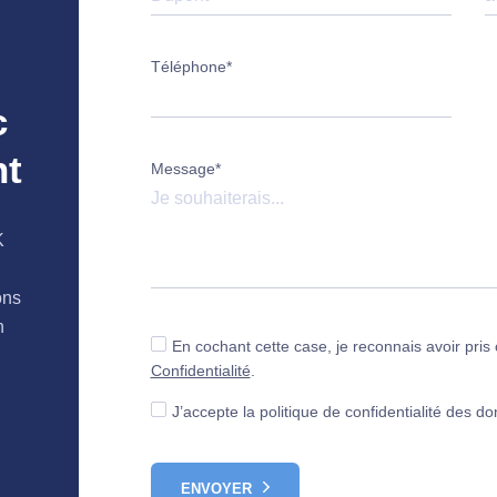
Téléphone*
c
nt
Message*
K
ons
n
En cochant cette case, je reconnais avoir pri
Confidentialité
.
J’accepte la politique de confidentialité des d
ENVOYER